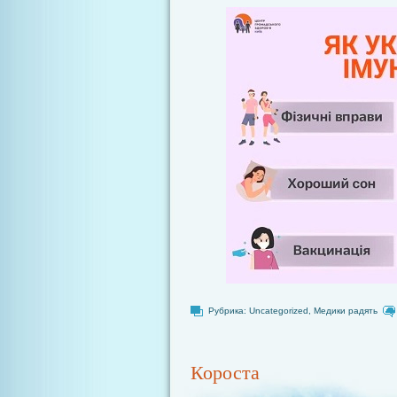
Рубрика:
Uncategorized
,
Медики радять
Короста