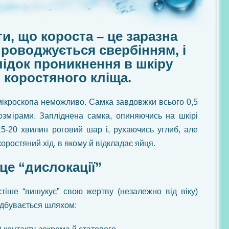
и, що короста – це заразна
проводжується свербінням, і
ідок проникнення в шкіру
коростяного кліща.
мікроскопа неможливо. Самка завдовжки всього 0,5
змірами. Запліднена самка, опиняючись на шкірі
5-20 хвилин роговий шар і, рухаючись углиб, але
оростяний хід, в якому й відкладає яйця.
це “дислокації”
тіше “вишукує” свою жертву (незалежно від віку)
ідбувається шляхом: