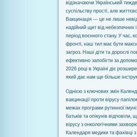
відзначаючи Український тижден
суспільству прості, але життєво
Вакцинація — це не лише невід
надійний щит від небезпечних 
період воєнного стану. У час, 
фронті, наш тил має бути макс
загроз. Наші діти та дорослі по
ефективно запобігти за допомо
2026 році в Україні діє розши
який дає нам ще більше інструм
Однією з ключових змін Календ
вакцинації проти вірусу папіло
межах програми рутинної імуні
батьків та опікунів відповіли, 
вірусу з онкологічними захворю
Календаря медики та фахівці з