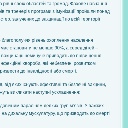
а рівні своїх областей та громад. Фахове навчання
ів та тренерів програми з імунізації пройшли понад
стер, залучених до вакцинації по всій території
о благополуччя рівень охоплення населення
і має становити не менше 90%, а серед дітей –
ь вакцинації неминуче приводить до підвищення
інфекційні хвороби, які небезпечні розвитком
извести до інвалідності або смерті.
 від яких існують ефективні та безпечні вакцини,
можуть викликати наступні ускладнення:
 довічним паралічем деяких груп м’язів. У важких
на дихальну мускулатуру, що призводить до смерті