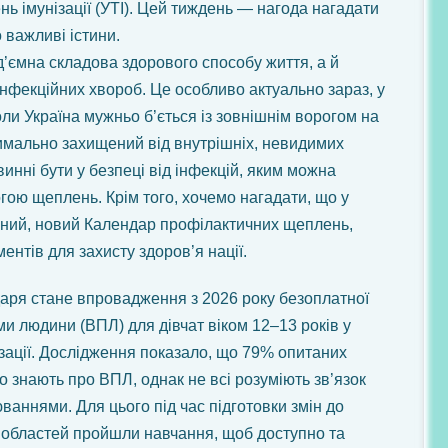
ь імунізації (УТІ). Цей тиждень — нагода нагадати
 важливі істини.
’ємна складова здорового способу життя, а й
інфекційних хвороб. Це особливо актуально зараз, у
коли Україна мужньо б’ється із зовнішнім ворогом на
имально захищений від внутрішніх, невидимих
винні бути у безпеці від інфекцій, яким можна
гою щеплень. Крім того, хочемо нагадати, що у
рений, новий Календар профілактичних щеплень,
ентів для захисту здоров’я нації.
аря стане впровадження з 2026 року безоплатної
ми людини (ВПЛ) для дівчат віком 12–13 років у
зації. Дослідження показало, що 79% опитаних
що знають про ВПЛ, однак не всі розуміють зв’язок
ваннями. Для цього під час підготовки змін до
 областей пройшли навчання, щоб доступно та