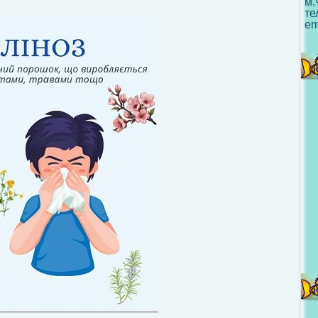
м.
те
em