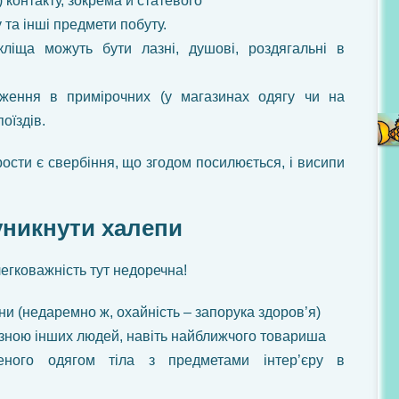
) контакту, зокрема й статевого
у та інші предмети побуту.
кліща можуть бути лазні, душові, роздягальні в
ження в примірочних (у магазинах одягу чи на
оїздів.
сти є свербіння, що згодом посилюється, і висипи
уникнути халепи
легковажність тут недоречна!
єни (недаремно ж, охайність – запорука здоров’я)
изною інших людей, навіть найближчого товариша
еного одягом тіла з предметами інтер’єру в