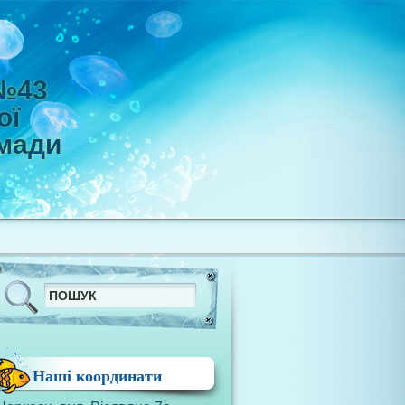
 №43
ої
омади
Наші координати