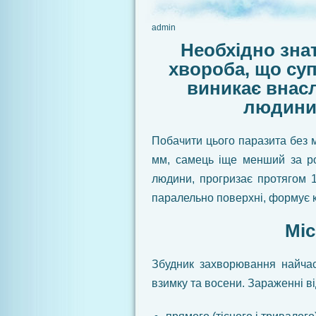
admin
Необхідно знат
хвороба, що су
виникає внасл
людини 
Побачити цього паразита без 
мм, самець іще менший за ро
людини, прогризає протягом 1
паралельно поверхні, формує к
Міс
Збудник захворювання найчас
взимку та восени. Зараженні в