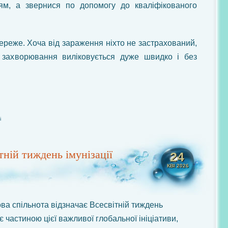
ям, а звернися по допомогу до кваліфікованого
ереже. Хоча від зараження ніхто не застрахований,
 захворювання виліковується дуже швидко і без
і
ній тиждень імунізації
24
КВІ 2026
ова спільнота відзначає Всесвітній тиждень
о є частиною цієї важливої глобальної ініціативи,