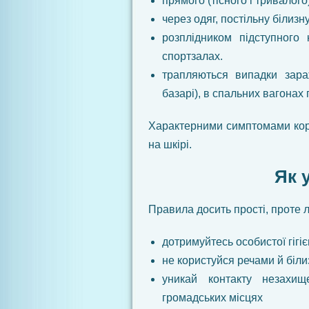
прямого (тісного і тривалого
через одяг, постільну білизн
розплідником підступного 
спортзалах.
трапляються випадки зара
базарі), в спальних вагонах п
Характерними симптомами коро
на шкірі.
Як 
Правила досить прості, проте 
дотримуйтесь особистої гігі
не користуйся речами й біл
уникай контакту незахищ
громадських місцях