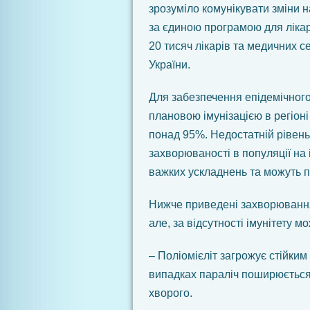
зрозуміло комунікувати зміни н
за єдиною програмою для лікар
20 тисяч лікарів та медичних се
України.
Для забезпечення епідемічног
плановою імунізацією в регіон
понад 95%. Недостатній рівен
захворюваності в популяції на 
важких ускладнень та можуть пр
Нижче приведені захворювання,
але, за відсутності імунітету 
– Поліомієліт загрожує стійким
випадках параліч поширюється 
хворого.