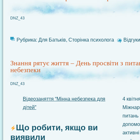
DNZ_43
Рубрика:
Для Батьків
,
Сторінка психолога
Відгуки
Знання рятує життя – День просвіти з пита
небезпеки
DNZ_43
Відеозаняття “Мінна небезпека для
4 квітн
дітей”
Міжнар
питань 
допомог
Що робити, якщо ви
активні
виявили