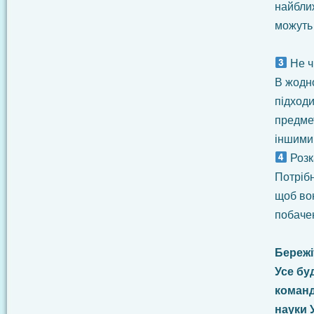
найбли
можуть
Не ч
В жодн
підходи
предмет
іншими 
Розк
Потрібн
щоб во
побаче
Бережі
Усе бу
команд
науки 