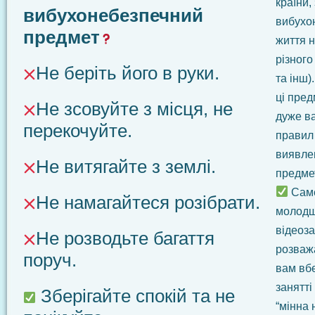
країни,
вибухонебезпечний
вибухо
предмет
життя н
різного
Не беріть його в руки.
та інш)
ці пред
Не зсовуйте з місця, не
дуже в
перекочуйте.
правил 
виявле
Не витягайте з землі.
предмет
Саме
Не намагайтеся розібрати.
молодш
відеоза
Не розводьте багаття
розваж
поруч.
вам вбе
занятті
Зберігайте спокій та не
“мінна