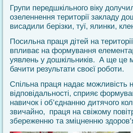
Групи передшкільного віку долучи
озеленнення території закладу дош
висадили берізки, туї, ялинки, кл
Посильна праця дітей на територі
впливає на формування елементар
уявлень у дошкільників. А ще це 
бачити результати своєї роботи.
Спільна праця надає можливість 
відповідальності, сприяє формув
навичок і об’єднанню дитячого коле
звичайно, праця на свіжому повіт
збереженню та зміцненню здоров’я