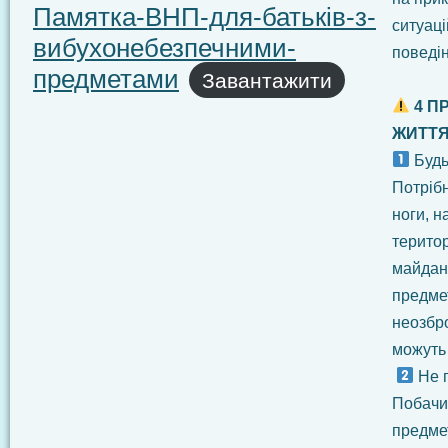
Памятка-ВНП-для-батьків-з-
ситуац
вибухонебезпечними-
поведін
предметами
Завантажити
4 П
ЖИТТЯ
Будь
Потріб
ноги, н
територ
майдан
предме
неозбро
можуть
Не п
Побачи
предмет