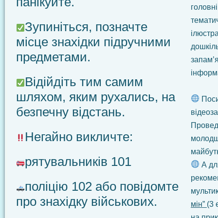
панікуйте.
головні
тематич
Зупиніться, позначте
ілюстр
місце знахідки підручними
дошкіл
предметами.
запам’
інформ
Відійдіть тим самим
шляхом, яким рухались, на
Поси
безпечну відстань.
відеоз
Проведі
Негайно викличте:
молодшо
майбут
рятувальників 101
А для
рекоме
поліцію 102 або повідомте
мульти
про знахідку військових.
мін”
(3
на при