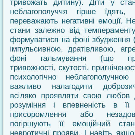
тривожать дитину). Діти у стан
неблагополуччя гірше їдять,
переважають негативні емоції. Не
стани залежно від темперамент
формуватися на фоні збудження (
імпульсивною, дратівливою, агр
фоні гальмування (що пр
тривожності, скутості, пригніченос
психологічно неблагополучно
важливо налагодити доброзич
всіляко проявляти свою любов д
розуміння і впевненість в її 
присоромлення або незадов
погіршують її емоційний ста
невротичні прояви. І навіть якщо