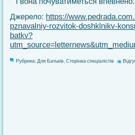
і вона почуватиметься впевнено.
Джерело:
https://www.pedrada.com.u
pznavalniy-rozvitok-doshklnikv-konsu
batkv?
utm_source=letternews&utm_mediu
Рубрика:
Для Батьків
,
Сторінка спеціалістів
Відгу