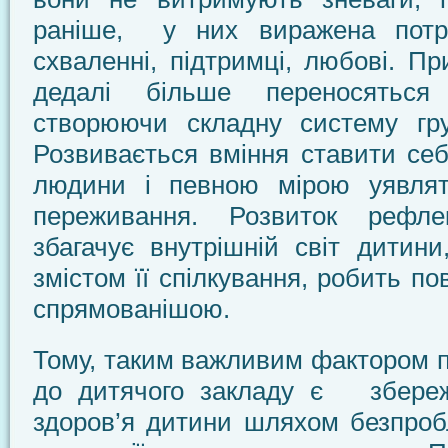
раніше, у них виражена потре
схваленні, підтримці, любові. Пр
дедалі більше переносяться 
створюючи складну систему гру
Розвивається вміння ставити себ
людини і певною мірою уявлят
переживання. Розвиток рефлек
збагачує внутрішній світ дитин
змістом її спілкування, робить по
спрямованішою.
Тому, таким важливим фактором п
до дитячого закладу є збереж
здоров’я дитини шляхом безпроб