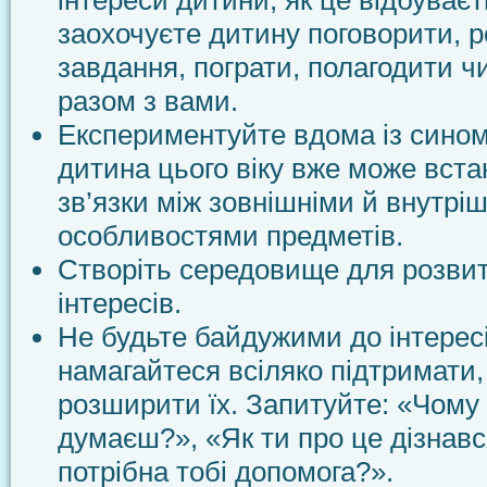
інтереси дитини, як це відбуваєт
заохочуєте дитину поговорити, р
завдання, пограти, полагодити чи
разом з вами.
Експериментуйте вдома із сином
дитина цього віку вже може вст
зв’язки між зовнішніми й внутрі
особливостями предметів.
Створіть середовище для розвит
інтересів.
Не будьте байдужими до інтересі
намагайтеся всіляко підтримати,
розширити їх. Запитуйте: «Чому 
думаєш?», «Як ти про це дізнавс
потрібна тобі допомога?».