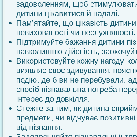
задоволенням, щоб стимулювати
дитини цікавитися й надалі.
Пам’ятайте, що цікавість дитини
невихованості чи неслухняності.
Підтримуйте бажання дитини пі
навколишню дійсність, заохочуйте
Використовуйте кожну нагоду, ко
виявляє своє здивування, поясн
подію, де б ви не перебували, а
спосіб пізнавальна потреба пере
інтерес до довкілля.
Стежте за тим, як дитина сприйм
предмети, чи відчуває позитивні 
від пізнання.
Задовольняйте пізнавальні інтер