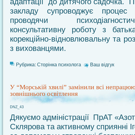
адаптації до дитячого садочка. П
закладу супроводжує процес а
проводячи психодіагност
консультативну роботу з батька
корекційно-відновлювальну та ро
з вихованцями.
Рубрика:
Сторінка психолога
Ваш відгук
У “Морській хвилі” замінили всі непрацюю
зовнішнього освітлення
DNZ_43
Дякуємо адміністрації ПрАТ «Азот»
Склярова та активному сприянні 