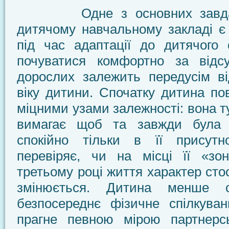
Одне з основних завдань
дитячому навчальному закладі є
під час адаптації до дитячого 
почуватися комфортно за відсу
дорослих залежить передусім ві
віку дитини. Спочатку дитина пов
міцними узами залежності: вона т
вимагає щоб та завжди була п
спокійно тільки в її присутно
перевіряє, чи на місці її «зо
третьому році життя характер сто
змінюється. Дитина менше о
безпосереднє фізичне спілкуван
прагне певною мірою партнерс