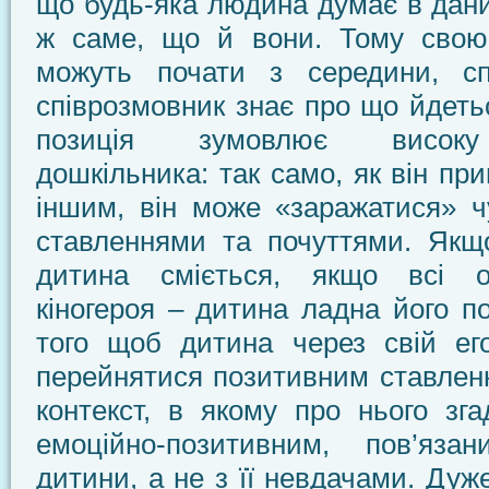
що будь-яка людина думає в дан
ж саме, що й вони. Тому свою
можуть почати з середини, сп
співрозмовник знає про що йдеть
позиція зумовлює високу 
дошкільника: так само, як він пр
іншим, він може «заражатися» ч
ставленнями та почуттями. Якщ
дитина сміється, якщо всі о
кіногероя – дитина ладна його п
того щоб дитина через свій ег
перейнятися позитивним ставлен
контекст, в якому про нього зг
емоційно-позитивним, пов’яза
дитини, а не з її невдачами. Дуж