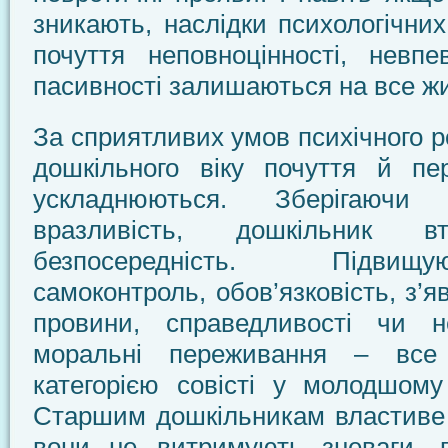
зникають, наслідки психологічних
почуття неповноцінності, невпе
пасивності залишаються на все жи
За сприятливих умов психічного р
дошкільного віку почуття й пе
ускладнюються. Зберігаючи 
вразливість, дошкільник в
безпосередність. Підви
самоконтроль, обов’язковість, з’
провини, справедливості чи не
моральні переживання – все
категорією совісті у молодшому
Старшим дошкільникам властиве п
вони не витримують зневаги, г