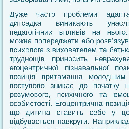
Дуже часто проблеми адапта
дитсадка виникають унасл
педагогічних впливів на нього
можна попереджати або розв’язув
психолога з вихователем та батьк
труднощів приносить неврахув
егоцентричної пізнавальної поз
позиція притаманна молодшим 
поступово зникає до початку 
розумового, психічного та емоц
особистості. Егоцентрична позиці
що дитина ставить себе у це
відбувається навкруги. Наприклад