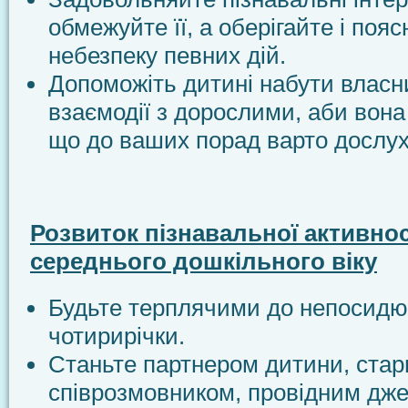
обмежуйте її, а оберігайте і по
небезпеку певних дій.
Допоможіть дитині набути власни
взаємодії з дорослими, аби вона
що до ваших порад варто дослух
Розвиток пізнавальної активнос
середнього дошкільного віку
Будьте терплячими до непосидю
чотирирічки.
Станьте партнером дитини, ста
співрозмовником, провідним дж