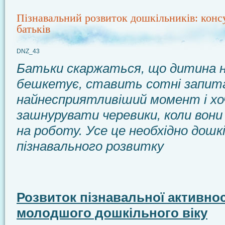
Пізнавальний розвиток дошкільників: консу
батьків
DNZ_43
Батьки скаржаться, що дитина н
бешкетує, ставить сотні запит
найнесприятливіший момент і хо
зашнурувати черевики, коли вон
на роботу. Усе це необхідно дошк
пізнавального розвитку
Розвиток пізнавальної активнос
молодшого дошкільного віку