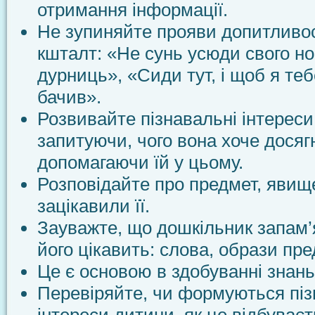
отримання інформації.
Не зупиняйте прояви допитливо
кшталт: «Не сунь усюди свого н
дурниць», «Сиди тут, і щоб я тебе
бачив».
Розвивайте пізнавальні інтереси
запитуючи, чого вона хоче досяг
допомагаючи їй у цьому.
Розповідайте про предмет, явище
зацікавили її.
Зауважте, що дошкільник запам’
його цікавить: слова, образи пре
Це є основою в здобуванні знань
Перевіряйте, чи формуються піз