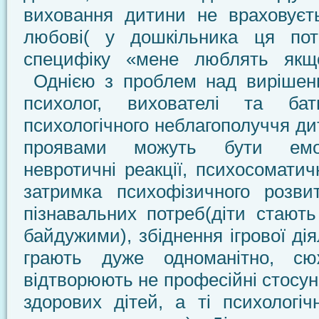
виховання дитини не враховуєть
любові( у дошкільника ця по
специфіку «мене люблять якщ
Однією з проблем над вирішен
психолог, вихователі та ба
психологічного неблагополуччя
проявами можуть бути емоц
невротичні реакції, психосоматич
затримка психофізичного розвит
пізнавальних потреб(діти стают
байдужими), збіднення ігрової діял
грають дуже одноманітно, сюж
відтворюють не професійні стосун
здорових дітей, а ті психологі