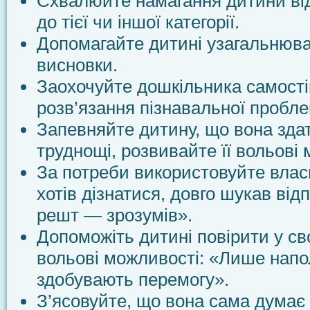
Схвалюйте намагання дитини ві
до тієї чи іншої категорії.
Допомагайте дитині узагальнюва
висновки.
Заохочуйте дошкільника самості
розв’язання пізнавальної пробле
Запевняйте дитину, що вона зда
труднощі, розвивайте її вольові 
За потреби використовуйте влас
хотів дізнатися, довго шукав відп
решт — зрозумів».
Допоможіть дитині повірити у сво
вольові можливості: «Лише напо
здобувають перемогу».
З’ясовуйте, що вона сама думає