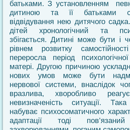
батьками. З установленням певн
дитиною та її батьками с
відвідування нею дитячого садка.
дітей хронологічний та пси
збігається. Дитині може бути і ч
рівнем розвитку самостійно
переросла період психологічної
матері. Другою причиною ускладн
нових умов може бути надмі
нервової системи, внаслідок чо
вразлива, хворобливо реагу
невизначеність ситуації. Так
набуває психосоматичного характ
адаптації тоді пов’язан
захворюваннями, поганим самопо