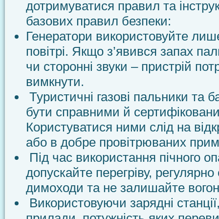
дотримуватися правил та інструк
базових правил безпеки:
Генератори використовуйте лише
повітрі. Якщо з’явився запах пал
чи сторонні звуки – пристрій пот
вимкнути.
Туристичні газові пальники та 
бути справними й сертифікован
Користуватися ними слід на відк
або в добре провітрюваних прим
Під час використання пічного о
допускайте перегріву, регулярн
димоходи та не залишайте вогон
Використовуючи зарядні станції
прилади, потужність яких перев