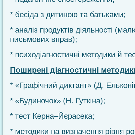
* бесіда з дитиною та батьками;
* аналіз продуктів діяльності (малю
письмових вправ);
* психодіагностичні методики й те
Поширені діагностичні методик
* «Графічний диктант» (Д. Ельконі
* «Будиночок» (Н. Гуткіна);
* тест Керна–Йєрасека;
* методики на визначення рівня ро