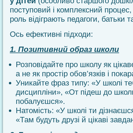
у дітей
(особливо старшого дошкіл
поступовий і комплексний процес,
роль відіграють педагоги, батьки т
Ось ефективні підходи:
1. Позитивний образ школи
Розповідайте про школу як цікаве
а не як простір обов’язків і покар
Уникайте фраз типу: «У школі те
дисципліни», «От підеш до школ
побалуєшся».
Натомість: «У школі ти дізнаєшся
«Там будуть друзі й цікаві завда