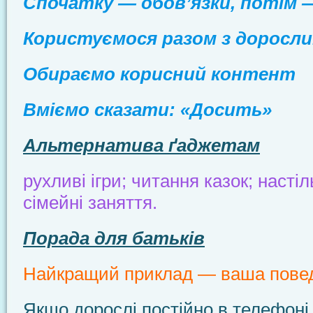
Спочатку — обов’язки, потім 
Користуємося разом з доросл
Обираємо корисний контент
Вміємо сказати: «Досить»
Альтернатива ґаджетам
рухливі ігри; читання казок; настіль
сімейні заняття.
Порада для батьків
Найкращий приклад — ваша повед
Якщо дорослі постійно в телефоні