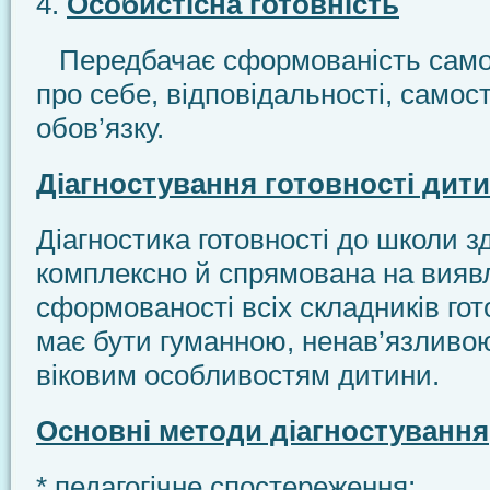
4.
Особистісна готовність
Передбачає сформованість самоо
про себе, відповідальності, самост
обов’язку.
Діагностування готовності дит
Діагностика готовності до школи з
комплексно й спрямована на вияв
сформованості всіх складників гот
має бути гуманною, ненав’язливою
віковим особливостям дитини.
Основні методи діагностування
* педагогічне спостереження;