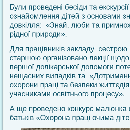
Були проведені бесіди та екскурсі
ознайомлення дітей з основами з
довкілля: «Знай, люби та примно
рідної природи».
Для працівників закладу сестро
старшою організовано лекції щод
першої долікарської допомоги поте
нещасних випадків та «Дотриман
охорони праці та безпеки життєдія
учасниками освітнього процесу».
А ще проведено конкурс малюнка с
батьків «Охорона праці очима діте