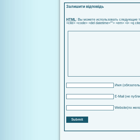
Залишити відповідь
HTML
: Вы можете использовать следующие т
<cite> <code> <del datetime=""> <em> <i> <q cit
Имя
(обязатель
E-Mail
(не публ
Website
(по жел