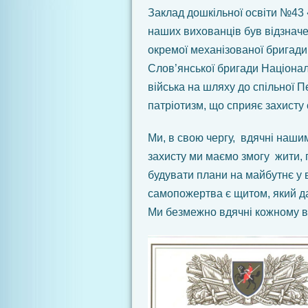
Заклад дошкільної освіти №43 
наших вихованців був відзначе
окремої механізованої бригади
Слов’янської бригади Національ
війська на шляху до спільної П
патріотизм, що сприяє захисту 
Ми, в свою чергу, вдячні нашим
захисту ми маємо змогу жити, 
будувати плани на майбутнє у ві
самопожертва є щитом, який д
Ми безмежно вдячні кожному в