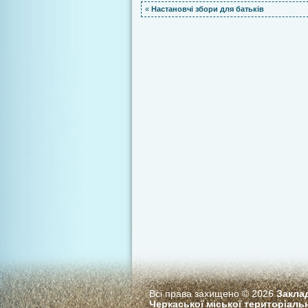
«
Настановчі збори для батьків
Всі права захищено © 2026
Закла
Черкаської міської територіаль