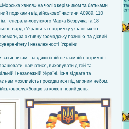
м.
«Морська хвиля» на чолі з керівником та батьками
те
em
ний подяками від військової частини А0989, 110
 ім. генерала-хорунжого Марка Безручка та 18
ної гвардії України за підтримку українського
еремоги, за активну громадську позицію та дієвий
суверенітету і незалежності України.
 захисникам, завдяки їхній незламній підтримці і
працювати, навчатися, виховувати дітей та
льній і незалежній Україні. Їхня відвага та
ає нам можливість прокидатися під мирним небом.
ійськовослужбовцю за кожен новий день.