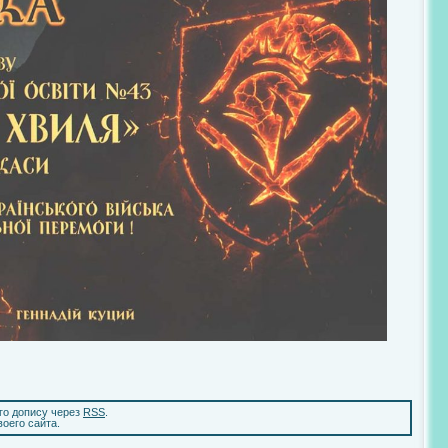
ого допису через
RSS
.
воего сайта.