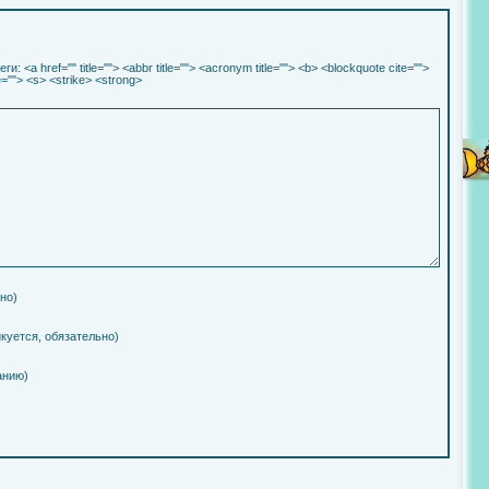
еги:
<a href="" title=""> <abbr title=""> <acronym title=""> <b> <blockquote cite="">
e=""> <s> <strike> <strong>
но)
икуется, обязательно)
анию)