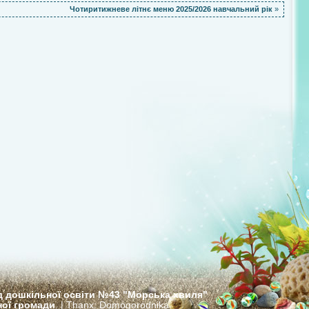
Чотиритижневе літнє меню 2025/2026 навчальний рік
»
д дошкільної освіти №43 "Морська хвиля"
ної громади
. | Thanx:
Domogorodnika