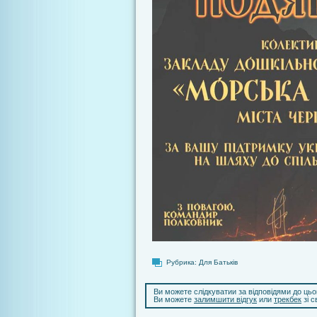
Рубрика:
Для Батьків
Ви можете слідкуватии за відповідями до ць
Ви можете
залимшити відгук
или
трекбек
зі с