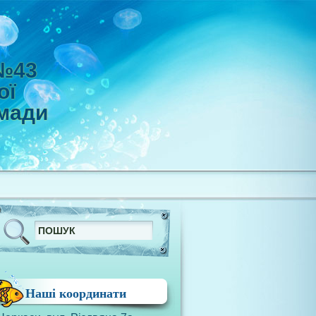
 №43
ої
омади
Наші координати