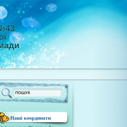
 №43
ої
омади
Наші координати