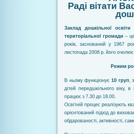
Раді вітати Ва
дошк
Заклад дошкільної освіти
територіальної громади
– це
років, заснований у 1967 роц
листопада 2008 р. його очолю
Режим роб
В ньому функціонує
10 груп
, 
дітей передшкільного віку, в
працює з 7.30 до 18.00.
Освітній процес реалізують ква
орієнтований підхід до вихова
обдарованості, активності, само