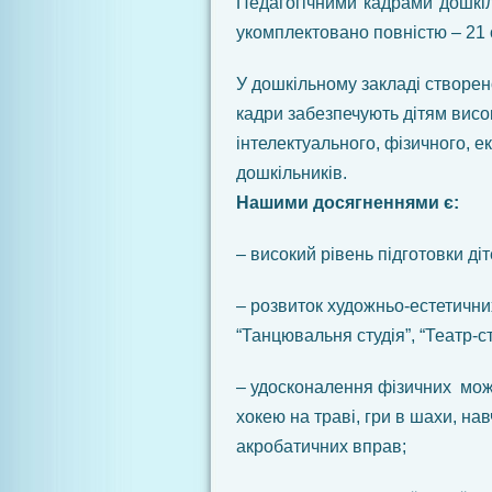
Педагогічними кадрами дошкі
укомплектовано повністю – 21 о
У дошкільному закладі створено
кадри забезпечують дітям висо
інтелектуального, фізичного, е
дошкільників.
Нашими досягненнями є:
– високий рівень підготовки ді
– розвиток художньо-естетични
“Танцювальня студія”, “Театр-ст
– удосконалення фізичних можл
хокею на траві, гри в шахи, н
акробатичних вправ;