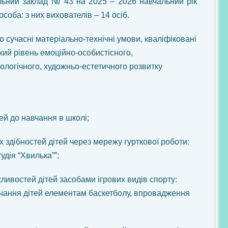
льний заклад № 43 на 2025 – 2026 навчальний рік
соба: з них вихователів – 14 осіб.
 сучасні матеріально-технічні умови, кваліфіковані
кий рівень емоційно-особистісного,
кологічного, художньо-естетичного розвитку
тей до навчання в школі;
х здібностей дітей через мережу гурткової роботи:
удія “Хвилька””;
ивостей дітей засобами ігрових видів спорту:
авчання дітей елементам баскетболу, впровадження