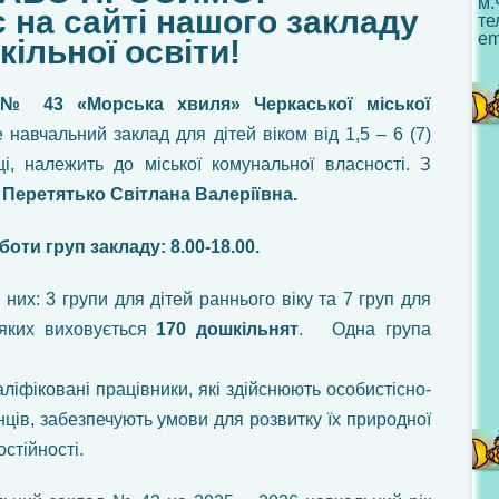
м.
с на сайті нашого закладу
те
em
ільної освіти!
 № 43 «Морська хвиля» Черкаської міської
 навчальний заклад для дітей віком від 1,5 – 6 (7)
і, належить до міської комунальної власності. З
є
Перетятько Світлана Валеріївна.
оти груп закладу: 8.00-18.00.
з них: 3 групи для дітей раннього віку та 7 груп для
 яких виховується
170 дошкільнят
. Одна група
ліфіковані працівники, які здійснюють особистісно-
нців, забезпечують умови для розвитку їх природної
стійності.