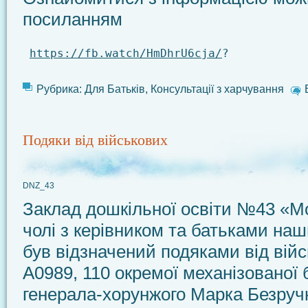
посиланням
https://fb.watch/HmDhrU6cja/
?
Рубрика:
Для Батьків
,
Консультації з харчування
Подяки від військових
DNZ_43
Заклад дошкільної освіти №43 «М
чолі з керівником та батьками на
був відзначений подяками від війс
А0989, 110 окремої механізованої 
генерала-хорунжого Марка Безручк