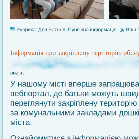
Рубрика:
Для Батьків
,
Публічна інформація
Ваш в
Інформація про закріплену територію обсл
DNZ_43
У нашому місті вперше запрацюва
вебпортал, де батьки можуть швид
переглянути закріплену територію
за комунальними закладами дошкі
міста.
Ознайомитися з інформацією мож