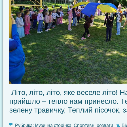
Літо, літо, літо, яке веселе літо! 
прийшло – тепло нам принесло. Т
зелену травичку, Теплий пісочок, з
Рубрика:
Музична сторінка
,
Спортивні розваги
Ві