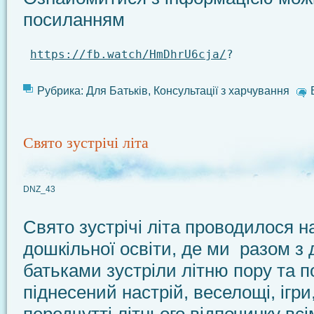
посиланням
https://fb.watch/HmDhrU6cja/
?
Рубрика:
Для Батьків
,
Консультації з харчування
Свято зустрічі літа
DNZ_43
Свято зустрічі літа проводилося на
дошкільної освіти, де ми разом з 
батьками зустріли літню пору та 
піднесений настрій, веселощі, ігри
передчутті літнього відпочинку всі