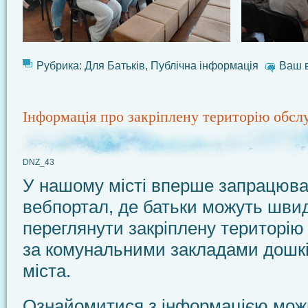
Рубрика:
Для Батьків
,
Публічна інформація
Ваш в
Інформація про закріплену територію обсл
DNZ_43
У нашому місті вперше запрацюва
вебпортал, де батьки можуть швид
переглянути закріплену територію
за комунальними закладами дошкі
міста.
Ознайомитися з інформацією мож