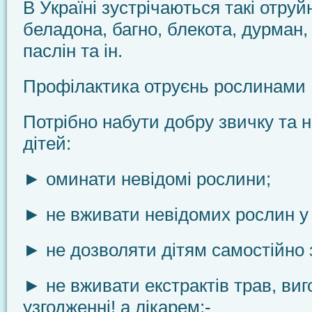
В Україні зустрічаються такі отруй
беладона, баг­но, блекота, дурман
паслін та ін.
Профілактика отруєнь рослинами
Потрібно набути добру звичку та н
дітей:
► оминати невідомі рослини;
► не вживати невідомих рослин у 
► не дозволяти дітям самостійно 
► не вживати екстрактів трав, виг
узгодженні! а лі­карем;-