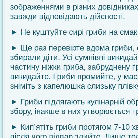
зображеннями в різних довідника
завжди відповідають дійсності.
► Не куштуйте сирі гриби на смак
► Ще раз перевірте вдома гриби, о
збирали діти. Усі сумнівні викида
частину ніжки гриба, забруд­нену ґ
викидайте. Гриби промийте, у масл
зніміть з капелюшка слизьку плівку
► Гриби підлягають кулінарній об
збору, інакше в них утворюється т
► Кип’ятіть гриби протягом 7-10 х
після чого від­вар злийте. Лише т