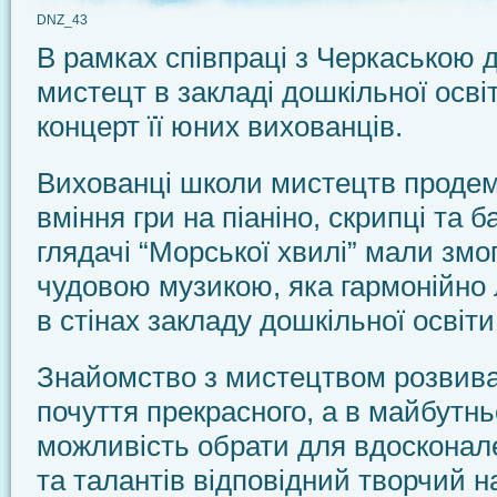
DNZ_43
В рамках співпраці з Черкаською
мистецт в закладі дошкільної осві
концерт її юних вихованців.
Вихованці школи мистецтв проде
вміння гри на піаніно, скрипці та б
глядачі “Морської хвилі” мали зм
чудовою музикою, яка гармонійно 
в стінах закладу дошкільної освіти
Знайомство з мистецтвом розвива
почуття прекрасного, а в майбутн
можливість обрати для вдосконале
та талантів відповідний творчий н