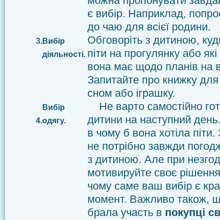
можна пропонувати завдан
є вибір. Наприклад, попро
до чаю для всієї родини.
Обговоріть з дитиною, куд
3.
Вибір
піти на прогулянку або як
діяльності.
вона має щодо планів на в
Запитайте про книжку для
сном або іграшку.
Не варто самостійно гот
Вибір
дитини на наступний день.
4.
одягу.
в чому б вона хотіла піти.
не потрібно завжди погод
з дитиною. Але при незгод
мотивируйте своє рішення
чому саме ваш вибір є кр
момент. Важливо також, 
брала участь в
покупці св