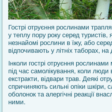
Гострі отруєння рослинами трапл
у теплу пору року серед туристів,
незнайомі рослини в їжу, або серед
відпочивають у літніх таборах, на 
Інколи гострі отруєння рослинами
під час самолікування, коли люди
екстракти, відвари трав. Де­які от
спричиняють сильні опіки шкіри, 
оболонок та алергічні реакції внас
ними.