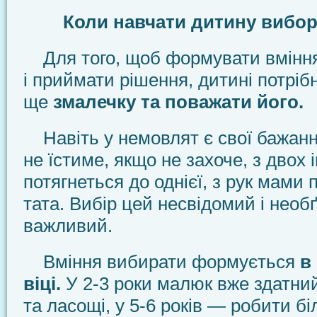
Коли навчати дитину вибо
Для того, щоб формувати вміння
і приймати рішення, дитині потріб
ще
змалечку та поважати його.
Навіть у немовлят є свої бажан
не їстиме, якщо не захоче, з двох 
потягнеться до однієї, з рук мами 
тата. Вибір цей несвідомий і необ
важливий.
Вміння вибирати формується
в
віці.
У 2-3 роки малюк вже здатни
та ласощі, у 5-6 років — робити б