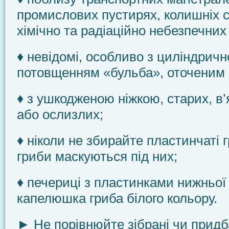
промислових пусти­рях, колишніх с
хімічно та радіаційно небезпеч­них
♦ невідомі, особливо з циліндричн
потовщенням «бульба», оточеним
♦ з ушкодженою ніжкою, старих, в
або ослиз­лих;
♦ ніколи не збирайте пластинчаті г
гриби маску­ються під них;
♦ печериці з пластинками нижньої
капелюшка гриба білого кольору.
► Не порівнюйте зібрані чи придба