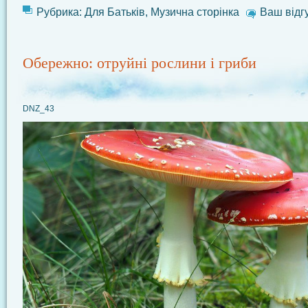
Рубрика:
Для Батьків
,
Музична сторінка
Ваш відг
Обережно: отруйні рослини і гриби
DNZ_43