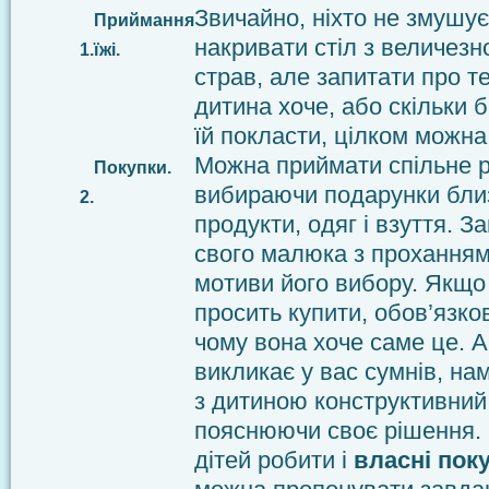
Звичайно, ніхто не змушу
Приймання
накривати стіл з величезн
1.
їжі.
страв, але запитати про те
дитина хоче, або скільки 
їй покласти, цілком можна
Можна приймати спільне 
Покупки.
вибираючи подарунки бли
2.
продукти, одяг і взуття. З
свого малюка з проханням
мотиви його вибору. Якщо
просить купити, обов’язко
чому вона хоче саме це. А
викликає у вас сумнів, на
з дитиною конструктивний 
пояснюючи своє рішення. 
дітей робити і
власні пок