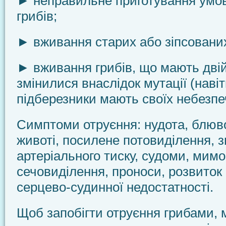
► неправильне приготування умов
грибів;
► вживання старих або зіпсованих 
► вживання грибів, що мають двій
змінилися внаслідок мутації (навіть
підберезники мають своїх небезпеч
Симптоми отруєння: нудота, блюво
животі, посилене потовиділення, 
артеріального тиску, судоми, мимо
сечовиділення, проноси, розвиток
серцево-судинної недостатності.
Щоб запобігти отруєння грибами,