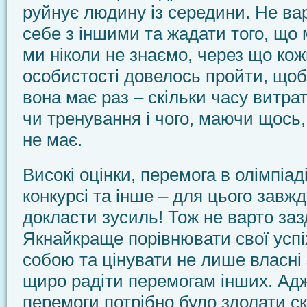
руйнує людину із середини. Не ва
себе з іншими та жадати того, що 
ми ніколи не знаємо, через що кож
особистості довелось пройти, щоб
вона має раз – скільки часу витра
чи тренування і чого, маючи щось
не має.
Високі оцінки, перемога в олімпіаді
конкурсі та інше – для цього завж
докласти зусиль! Тож не варто заз
Якнайкраще порівнювати свої успі
собою та цінувати не лише власні 
щиро радіти перемогам інших. Адж
перемоги потрібно було здолати с