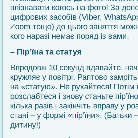
впізнавати когось на фото! За до
цифрових засобів (Viber, WhatsApp
Zoom тощо) до цього заняття можн
кого наразі немає поряд із вами.
– Пір’їна та статуя
Впродовж 10 секунд вдавайте, наче
кружляє у повітрі. Раптово замріть
на «статую». Не рухайтеся! Потім
розслабтеся і знову станьте пір’їн
кілька разів і закінчіть вправу у 
стані – у формі «пір’їни». (Батьки 
дитину!)