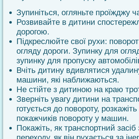
Зупиніться, огляньте проїжджу ч
Розвивайте в дитини спостережл
дорогою.
Підкреслюйте свої рухи: поворот
огляду дороги. Зупинку для огля
зупинку для пропуску автомобілі
Вчіть дитину вдивлятися удалину
машини, які наближаються.
Не стійте з дитиною на краю тро
Зверніть увагу дитини на трансп
готується до повороту, розкажіть
покажчиків повороту у машин.
Покажіть, як транспортний засіб
переходу, як він рухається за іне