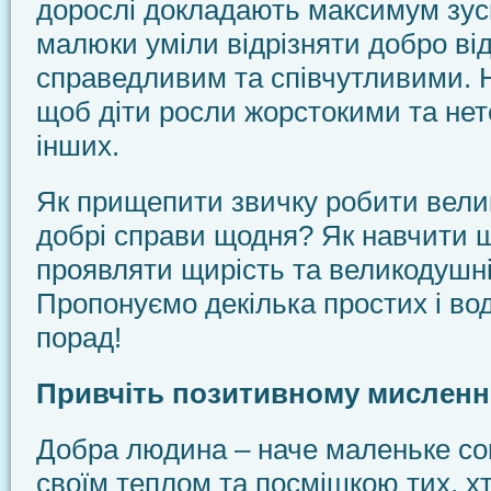
дорослі докладають максимум зус
малюки уміли відрізняти добро від
справедливим та співчутливими. Н
щоб діти росли жорстокими та не
інших.
Як прищепити звичку робити велик
добрі справи щодня? Як навчити 
проявляти щирість та великодушн
Пропонуємо декілька простих і во
порад!
Привчіть позитивному мислен
Добра людина – наче маленьке сон
своїм теплом та посмішкою тих, хт