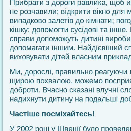
Прибрати з дороги равлика, щоб 
не розчавили; відкрити вікно для 
випадково залетів до кімнати; пог
кішку; допомогти сусідові та інше.
справи допоможуть дитині вироби
допомагати іншим. Найдієвіший с
виховувати дітей власним прикла
Ми, дорослі, правильно реагуючи 
щирою похвалою, можемо поспри
доброти. Вчасно сказані влучні сл
надихнути дитину на подальші доб
Частіше посміхайтесь!
У 2002 році у Швеції було проведе