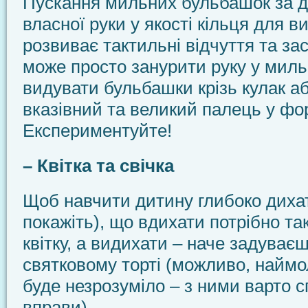
Пускання мильних бульбашок за 
власної руки у якості кільця для 
розвиває тактильні відчуття та з
може просто занурити руку у миль
видувати бульбашки крізь кулак а
вказівний та великий палець у фо
Експериментуйте!
– Квітка та свічка
Щоб навчити дитину глибоко дихати
покажіть), що вдихати потрібно та
квітку, а видихати – наче задуваєш
святковому торті (можливо, найм
буде незрозуміло – з ними варто с
вправи).