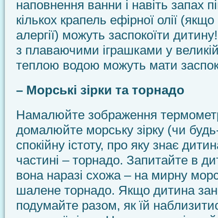
наповнення ванни і навіть запах п
кількох крапель ефірної олії (якщ
алергії) можуть заспокоїти дитину! 
з плаваючими іграшками у великій
теплою водою можуть мати заспок
– Морські зірки та торнадо
Намалюйте зображення термометр
домалюйте морську зірку (чи будь
спокійну істоту, про яку знає дитин
частині – торнадо. Запитайте в ди
вона наразі схожа – на мирну морс
шалене торнадо. Якщо дитина зан
подумайте разом, як їй наблизити