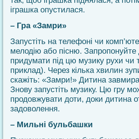
так, щоб іграшка піднялася, а пот
іграшка опустилася.
– Гра «Замри»
Запустіть на телефоні чи комп’юте
мелодію або пісню. Запропонуйте 
придумати під цю музику рухи чи 
приклад). Через кілька хвилин зупи
скажіть: «Замри!» Дитина завмирає
Знову запустіть музику. Цю гру м
продовжувати доти, доки дитина о
задоволення.
– Мильні бульбашки