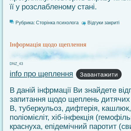
її у розслабленому стані.
Рубрика:
Сторінка психолога
Відгуки закриті
Інформація щодо щеплення
DNZ_43
info про щеплення
Завантажити
В даній інфрмації Ви знайдете відп
запитання щодо щеплень дитячих 
В, туберкульоз, дифтерія, кашлюк,
поліомієліт, хіб-інфекція (гемофільн
краснуха, епідемічний паротит (св