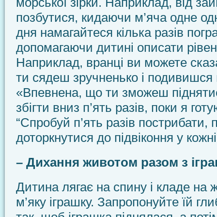
морської зірки. Наприклад, від зай
позбутися, кидаючи м’яча одне од
дня намагайтеся кілька разів погра
допомагаючи дитині описати рівень
Наприклад, вранці ви можете ска
ти сядеш зручненько і подивишся
«Впевнена, що ти зможеш підняти
збігти вниз п’ять разів, поки я гот
“Спробуй п’ять разів пострибати, 
доторкнутися до підвіконня у кожній
– Дихання животом разом з ігр
Дитина лягає на спину і кладе на 
м’яку іграшку. Запропонуйте їй гл