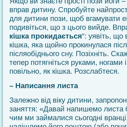
Якщо ви знаєте прості пози йоги –
вправ дитину. Спробуйте найпрост
для дитини пози, щоб вгамувати ем
подивіться, що з цього вийде. Впр
кішка прокидається
“: уявіть, що
кішка, яка щойно прокинулася післ
післяобіднього сну. Позіхніть. Ска
тепер потягніться руками, ногами 
повільно, як кішка. Розслабтеся.
– Написання листа
Залежно від віку дитини, запропон
заняття: «Давай напишемо листа б
чим ми займалися сьогодні вранці
надішлемо його поштою (або почи