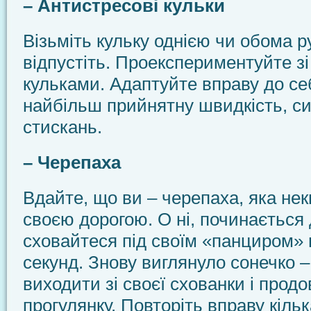
– Антистресові кульки
Візьміть кульку однією чи обома ру
відпустіть. Проекспериментуйте зі
кульками. Адаптуйте вправу до се
найбільш прийнятну швидкість, си
стискань.
– Черепаха
Вдайте, що ви – черепаха, яка не
своєю дорогою. О ні, починається д
сховайтеся під своїм «панциром» 
секунд. Знову виглянуло сонечко 
виходити зі своєї схованки і прод
прогулянку. Повторіть вправу кілька