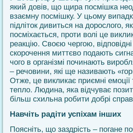
який довів, що щира посмішка нео
взаємну посмішку. У цьому випадк
підліток дивиться на дорослого, я
посміхається, проти волі це викли
реакцію. Своєю чергою, відповідні
скорочення миттєво подають сигна
чого в організмі починають вироб
– речовини, які ще називають «го
Отже, це викликає приємні емоції
тепло. Людина, яка відчуває позит
більш схильна робити добрі справ
Навчіть радіти успіхам інших
Поясніть, що заздрість – погане по