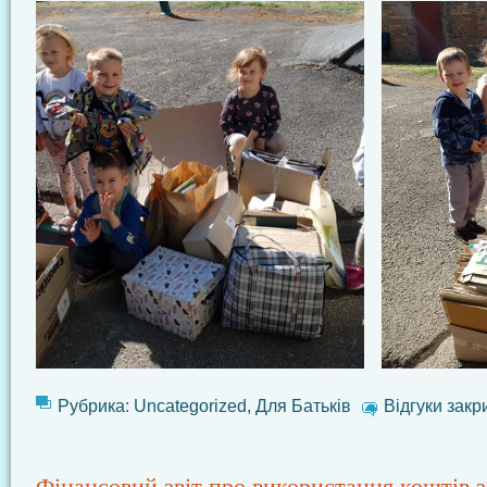
Рубрика:
Uncategorized
,
Для Батьків
Відгуки закр
Фінансовий звіт про використання коштів з