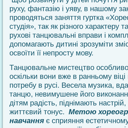
руху, фантазію і уяву, в нашому з
проводяться заняття гуртка «Хоре
студія», так як різного характеру та
рухові танцювальні вправи і комп
допомагають дитині зрозуміти змі
освоїти її непросту мову.
Танцювальне мистецтво особливо 
оскільки вони вже в ранньому віці
потребу в русі. Весела музика, вда
танцю, невимушене його виконанн
дітям радість, піднімають настрій
життєвий тонус.
Метою хореогр
навчання
є сприяння естетичному