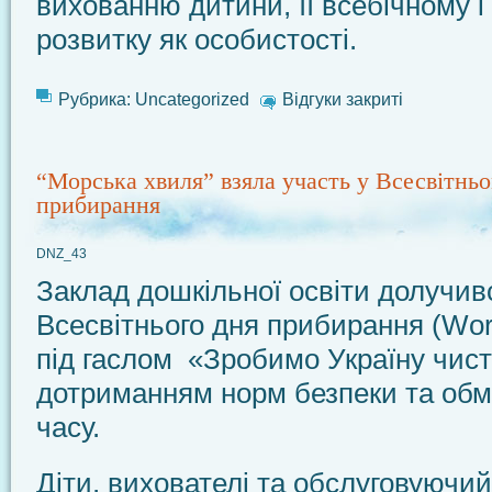
вихованню дитини, її всебічному і
розвитку як особистості.
Рубрика:
Uncategorized
Відгуки закриті
“Морська хвиля” взяла участь у Всесвітньо
прибирання
DNZ_43
Заклад дошкільної освіти долучив
Всесвітнього дня прибирання (Wor
під гаслом «Зробимо Україну чис
дотриманням норм безпеки та обм
часу.
Діти, вихователі та обслуговуючи