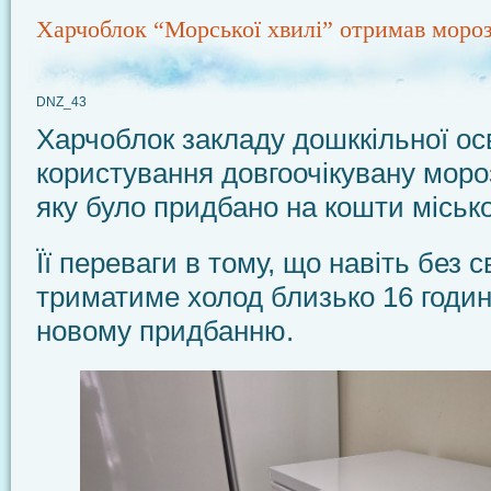
Харчоблок “Морської хвилі” отримав моро
DNZ_43
Харчоблок закладу дошккільної ос
користування довгоочікувану моро
яку було придбано на кошти міськ
Її переваги в тому, що навіть без с
триматиме холод близько 16 годин
новому придбанню.