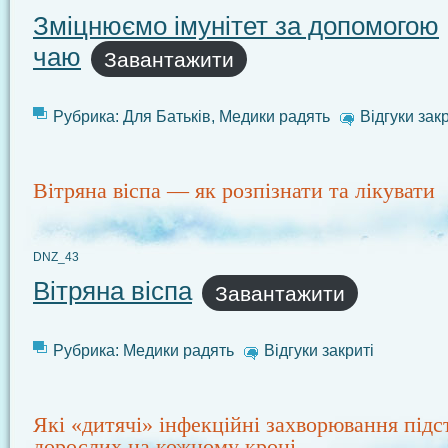
Зміцнюємо імунітет за допомогою
чаю
Завантажити
Рубрика:
Для Батьків
,
Медики радять
Відгуки закр
Вітряна віспа — як розпізнати та лікувати
DNZ_43
Вітряна віспа
Завантажити
Рубрика:
Медики радять
Відгуки закриті
Які «дитячі» інфекційні захворювання підс
дорослих на кожному кроці