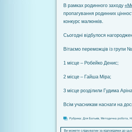
В рамках родинного заходу
«Мо
пропагування родинних ціннос
конкурс малюнків.
Сьогодні відбулося нагороджен
Вітаємо переможців із групи №
1 місце – Робейко Денис;
2 місце – Гайша Міра;
3 місце розділили Гудима Арін
Всім учасникам наснаги на дос
Рубрика:
Для Батьків
,
Методична робота
,
Н
Ви можете слідкуватии за відповідями до ць