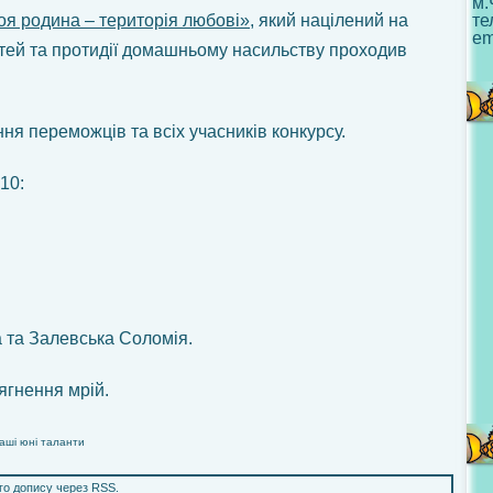
м.
я родина – територія любові»
, який націлений на
те
em
тей та протидії домашньому насильству проходив
ня переможців та всіх учасників конкурсу.
10:
а та Залевська Соломія.
ягнення мрій.
аші юні таланти
ого допису через
RSS
.