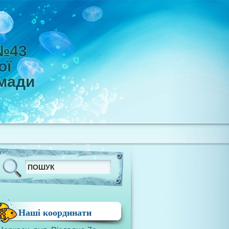
 №43
ої
омади
Наші координати