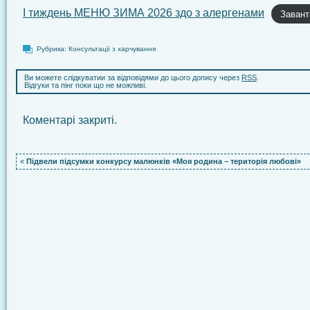
І тиждень МЕНЮ ЗИМА 2026 здо з алергенами
Завант
Рубрика:
Консультації з харчування
Ви можете слідкуватии за відповідями до цього допису через
RSS
.
Відгуки та пінг поки що не можливі.
Коментарі закриті.
«
Підвели підсумки конкурсу малюнків «Моя родина – територія любові»