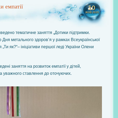
и емпатії
10
ЖОВ 2025
оведено тематичне заняття „Дотики підтримки.
о Дня метального здоров’я у рамках Всеукраїнської
„Ти як?“– ініціативи першої леді України Олени
дені заняття на розвиток емпатії у дітей,
та уважного ставлення до оточуючих.