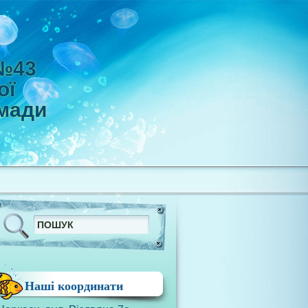
 №43
ої
омади
Наші координати