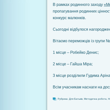
В рамках родинного заходу
«Мо
пропагування родинних ціннос
конкурс малюнків.
Сьогодні відбулося нагороджен
Вітаємо переможців із групи №
1 місце – Робейко Денис;
2 місце – Гайша Міра;
3 місце розділили Гудима Арін
Всім учасникам наснаги на дос
Рубрика:
Для Батьків
,
Методична робота
,
Н