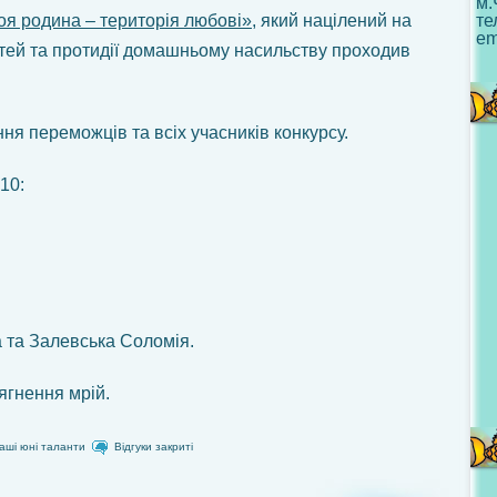
м.
я родина – територія любові»
, який націлений на
те
em
тей та протидії домашньому насильству проходив
ня переможців та всіх учасників конкурсу.
10:
а та Залевська Соломія.
ягнення мрій.
аші юні таланти
Відгуки закриті