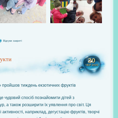
Відгуки закриті
рукти
20
ЧЕР 2025
» пройшов тиждень екзотичних фруктів
це чудовий спосіб познайомити дітей з
тур, а також розширити їх уявлення про світ. Ця
і активності, наприклад, дегустацію фруктів, творчі