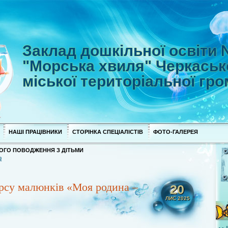
Заклад дошкільної освіти
"Морська хвиля" Черкаськ
міської територіальної гр
НАШІ ПРАЦІВНИКИ
СТОРІНКА СПЕЦІАЛІСТІВ
ФОТО-ГАЛЕРЕЯ
ОГО ПОВОДЖЕННЯ З ДІТЬМИ
а
рсу малюнків «Моя родина –
20
ЛИС 2025