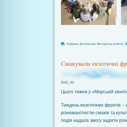
Рубрика:
Для Батьків
,
Методична робота
Смакували екзотичні ф
DNZ_43
Цього тижня у «Морській хвилі
Тиждень екзотичних фруктів – 
різноманітністю смаків та куль
подія надала змогу задіяти різн