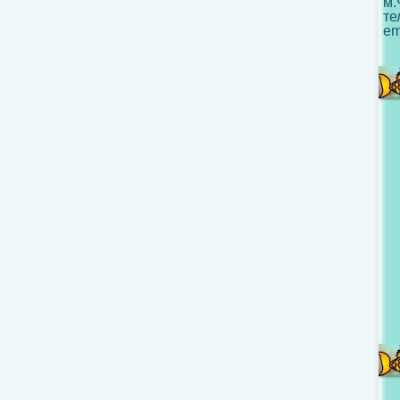
м.
те
em