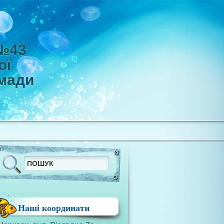
 №43
ої
омади
Наші координати