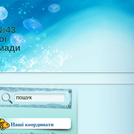
 №43
ої
омади
Наші координати