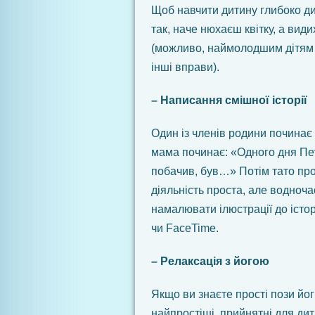
Щоб навчити дитину глибоко дих
так, наче нюхаєш квітку, а вид
(можливо, наймолодшим дітям 
інші вправи).
– Написання смішної історії
Один із членів родини починає 
мама починає: «Одного дня Петр
побачив, був…» Потім тато пр
діяльність проста, але водноч
намалювати ілюстрації до істо
чи FaceTime.
– Релаксація з йогою
Якщо ви знаєте прості пози йо
найпростіші, прийнятні для дит