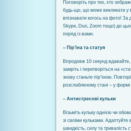
Поговоріть про тих, хто зображ
будь-що, що може викликати у 
впізнавати когось на фото! За
Skype, Duo, Zoom тощо) до цьо
поряд із вами.
– Пір’їна та статуя
Впродовж 10 секунд вдавайте, н
замріть і перетворіться на «ст
знову станьте пір’їною. Повторіт
розслабленому стані – у формі «
– Антистресові кульки
Візьміть кульку однією чи обом
зі своїми кульками. Адаптуйте
швидкість, силу та тривалість с