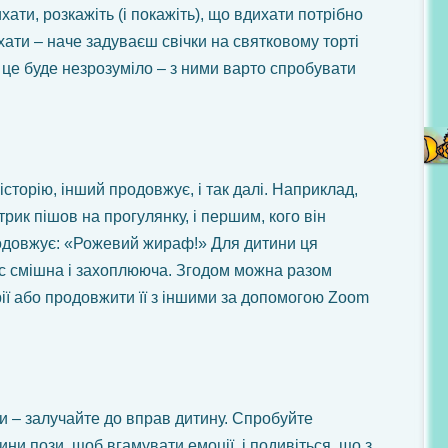
ати, розкажіть (і покажіть), що вдихати потрібно
ихати – наче задуваєш свічки на святковому торті
це буде незрозуміло – з ними варто спробувати
історію, інший продовжує, і так далі. Наприклад,
ик пішов на прогулянку, і першим, кого він
одовжує: «Рожевий жираф!» Для дитини ця
ас смішна і захоплююча. Згодом можна разом
рії або продовжити її з іншими за допомогою Zoom
ги – залучайте до вправ дитину. Спробуйте
ини пози, щоб вгамувати емоції, і подивіться, що з