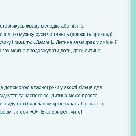
ютері якусь жваву мелодію або пісню.
 під цю музику рухи чи танець (покажіть приклад).
узику і скажіть: «Замри!» Дитина завмирає у смішній
Цю гру можна продовжувати доти, доки дитина
 допомогою власної руки у якості кільця для
відчуття та заспокоює. Дитина може просто
 і видувати бульбашки крізь кулак або скласти
 формі літери «О». Експериментуйте!