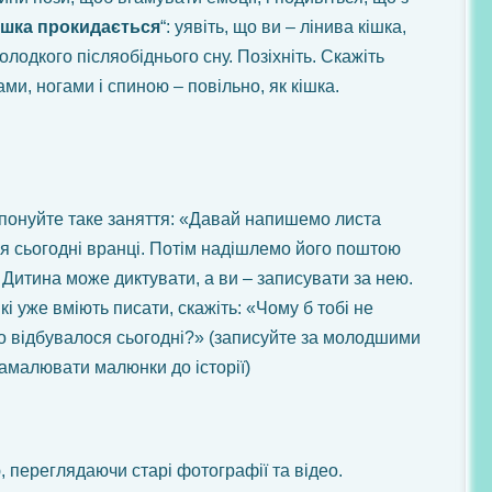
ішка прокидається
“: уявіть, що ви – лінива кішка,
лодкого післяобіднього сну. Позіхніть. Скажіть
ами, ногами і спиною – повільно, як кішка.
опонуйте таке заняття: «Давай напишемо листа
ся сьогодні вранці. Потім надішлемо його поштою
 Дитина може диктувати, а ви – записувати за нею.
кі уже вміють писати, скажіть: «Чому б тобі не
о відбувалося сьогодні?» (записуйте за молодшими
намалювати малюнки до історії)
 переглядаючи старі фотографії та відео.