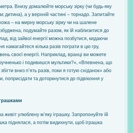
тра. Внизу домалюйте морську зірку (чи будь-яку
нає дитина), а у верхній частині – торнадо. Запитайте
схожа – на мирну морську зірку чи на шалене
збуджена, подумайте разом, як їй наблизитися до
лад, від зайвої енергії можна позбутися, кидаючи
я намагайтеся кілька разів пограти в цю гру,
вень своєї енергії. Наприклад, вранці ви можете
зручненько і подивишся мультики?», «Впевнена, що
бігти вниз п’ять разів, поки я готую сніданок» або
и, поприсідати та доторкнутися до підвіконня у
іграшками
на живіт улюблену м’яку іграшку. Запропонуйте їй
шка піднялася, а потім видихнути, щоб іграшка