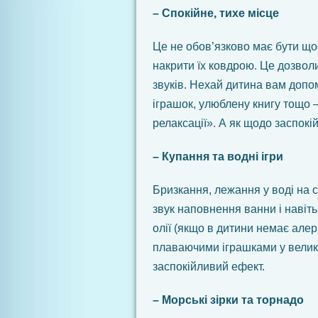
– Спокійне, тихе місце
Це не обов’язково має бути щос
накрити їх ковдрою. Це дозволи
звуків. Нехай дитина вам допо
іграшок, улюблену книгу тощо 
релаксації». А як щодо заспокі
– Купання та водні ігри
Бризкання, лежання у воді на с
звук наповнення ванни і навіть
олії (якщо в дитини немає алергі
плаваючими іграшками у велик
заспокійливий ефект.
– Морські зірки та торнадо