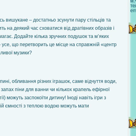
м.
те
em
ь вишукане – достатньо зсунути пару стільців та
ть на деякий час сховатися від дратівних образів і
магає. Додайте кілька зручних подушок та м’яких
– усе, що перетворить це місце на справжній «центр
йливої музики?
пині, обливання різних іграшок, саме відчуття води,
 запах піни для ванни чи кількох крапель ефірної
ї) можуть заспокоїти дитину! Іноді навіть ігри з
ій ємності з теплою водою можуть мати