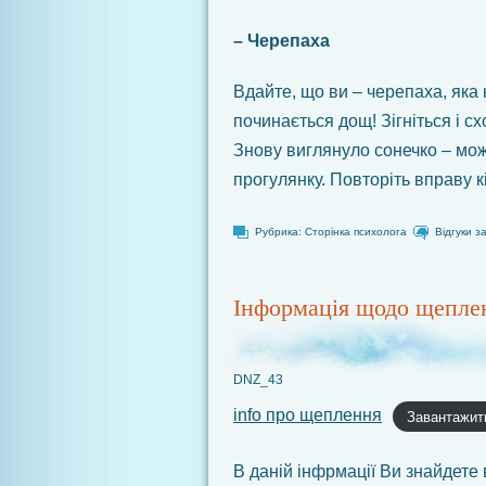
– Черепаха
Вдайте, що ви – черепаха, яка
починається дощ! Зігніться і с
Знову виглянуло сонечко – мож
прогулянку. Повторіть вправу кіл
Рубрика:
Сторінка психолога
Відгуки з
Інформація щодо щепле
DNZ_43
info про щеплення
Завантажит
В даній інфрмації Ви знайдете