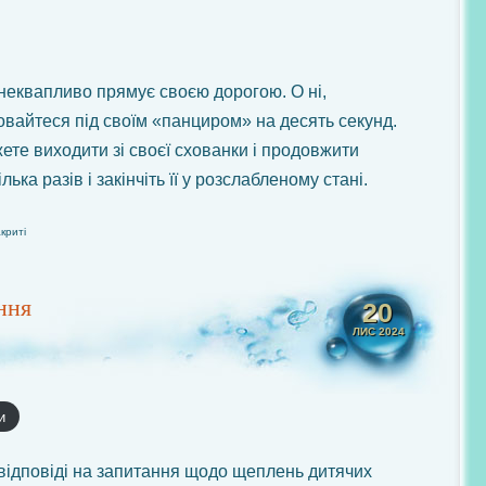
 неквапливо прямує своєю дорогою. О ні,
ховайтеся під своїм «панциром» на десять секунд.
ете виходити зі своєї схованки і продовжити
ька разів і закінчіть її у розслабленому стані.
акриті
ння
20
ЛИС 2024
и
 відповіді на запитання щодо щеплень дитячих