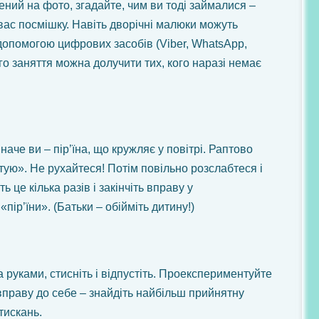
ений на фото, згадайте, чим ви тоді займалися –
вас посмішку. Навіть дворічні малюки можуть
 допомогою цифрових засобів (Viber, WhatsApp,
го заняття можна долучити тих, кого наразі немає
аче ви – пір’їна, що кружляє у повітрі. Раптово
атую». Не рухайтеся! Потім повільно розслабтеся і
ь це кілька разів і закінчіть вправу у
пір’їни». (Батьки – обійміть дитину!)
а руками, стисніть і відпустіть. Проекспериментуйте
 вправу до себе – знайдіть найбільш прийнятну
тискань.