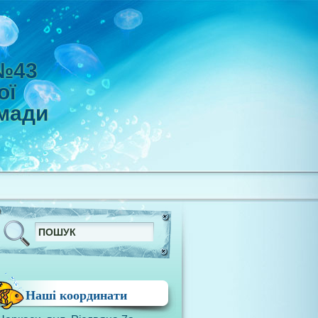
 №43
ої
омади
Наші координати