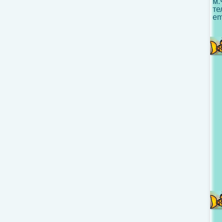
м.
те
em