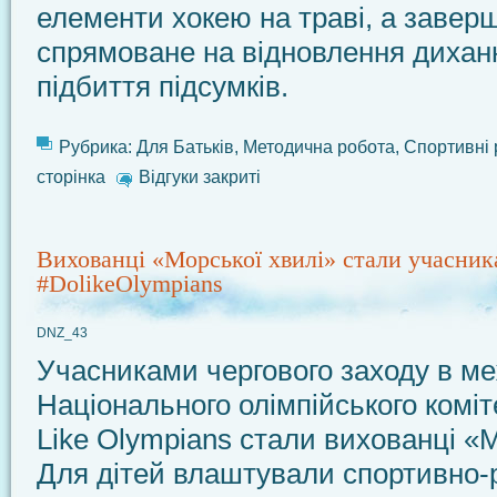
елементи хокею на траві, а завер
спрямоване на відновлення дихан
підбиття підсумків.
Рубрика:
Для Батьків
,
Методична робота
,
Спортивні 
сторінка
Відгуки закриті
Вихованці «Морської хвилі» стали учасни
#DolikeOlympians
DNZ_43
Учасниками чергового заходу в ме
Національного олімпійського коміт
Like Olympians стали вихованці «М
Для дітей влаштували спортивно-