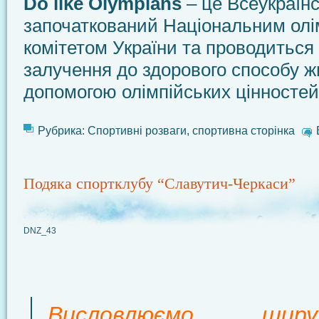
Do like Olympians
– це Всеукраїнс
започаткований Національним олі
комітетом України та проводиться
залучення до здорового способу ж
допомогою олімпійських цінностей
Рубрика:
Спортивні розваги
,
спортивна сторінка
Подяка спортклубу “Славутич-Черкаси”
DNZ_43
Висловлюємо щир