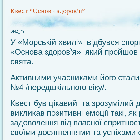
Квест “Основи здоров’я”
DNZ_43
У «Морській хвилі» відбувся спор
«Основа здоровֹ’я», який пройшов
свята.
Активними учасниками його стали
№4 /передшкільного віку/.
Квест був цікавий та зрозумілий д
викликав позитивні емоції такі, як 
задоволення від власної спритност
своїми досягненнями та успіхами 