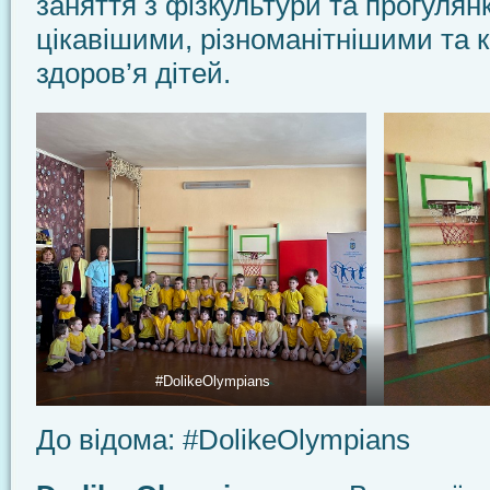
заняття з фізкультури та прогулян
цікавішими, різноманітнішими та
здоров’я дітей.
#DolikeOlympians
До відома: #DolikeOlympians