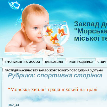
Заклад д
"Морська
міської 
ІНФОРМАЦІЯ ПРО ЗАКЛАД
ДЛЯ БАТЬКІВ
НАШІ ПРАЦІВНИКИ
СТОРІН
ПРОТИДІЯ НАСИЛЬСТВУ ТА/АБО ЖОРСТОКОГО ПОВОДЖЕННЯ З ДІТЬМИ
Рубрика: спортивна сторінка
“Морська хвиля” грала в хокей на траві
DNZ_43