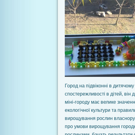
Город на підвіконні в дитячому
спостережливості в дітей, він
міні-городу має велике значен
екологічної культури та правил
вирощування рослин власноруч
про умови вирощування городні
рослинами, бачать результати 