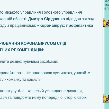
м.
те
em
го міського управління Головного управління
аській област
і
Дмитро Сірідченко
відвідав заклад
сіду з працівниками
: «Коронавірус: профілактика
РЮВАННЯ КОРОНАВІРУСОМ СЛІД
ТНИХ РЕКОМЕНДАЦІЙ:
ляйте дезінфікуючими засобами;
кривайте рот і ніс паперовою хустинкою, уникайте
ає лихоманку та кашель;
ературу тіла, кашель й ускладнене дихання,
аря та повідомте йому попередню історію своїх