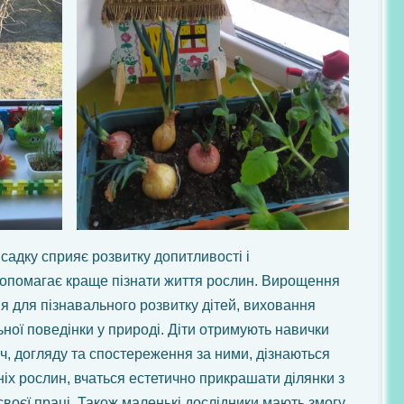
 садку сприяє розвитку допитливості і
 допомагає краще пізнати життя рослин. Вирощення
ня для пізнавального розвитку дітей, виховання
ьної поведінки у природі. Діти отримують навички
, догляду та спостереження за ними, дізнаються
х рослин, вчаться естетично прикрашати ділянки з
своєї праці. Також маленькі дослідники мають змогу