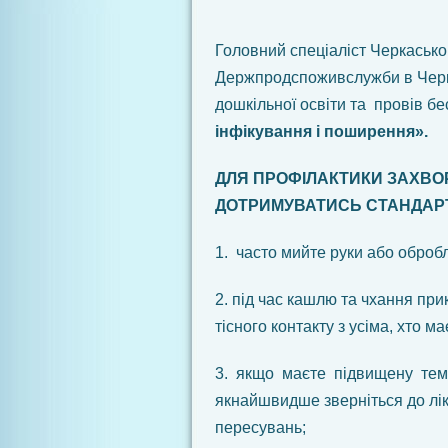
Головний спеціаліст Черкасько
Держпродспоживслужби в Черк
дошкільної освіти та провів бе
інфікування і поширення».
ДЛЯ ПРОФІЛАКТИКИ
ЗАХВО
ДОТРИМУВАТИСЬ
СТАНДАР
1. часто мийте руки або оброб
2. під час кашлю та чхання при
тісного контакту з усіма, хто м
3. якщо маєте підвищену темп
якнайшвидше зверніться до лік
пересувань;