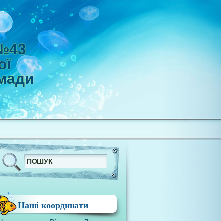
 №43
ої
омади
Наші координати