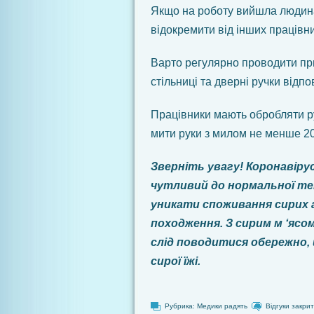
Якщо на роботу вийшла людина
відокремити від інших працівн
Варто регулярно проводити пр
стільниці та дверні ручки від
Працівники мають обробляти р
мити руки з милом не менше 20
Зверніть увагу!
Коронавірус
чутливий до нормальної
те
уникати споживання
сирих 
походження. З сирим м
‘ясо
слід поводитися
обережно,
сирої їжі.
Рубрика:
Медики радять
Відгуки закрит