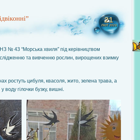
ідвіконні”
21
ЛЮТ 2023
НЗ № 43 “Морська хвиля” під керівництвом
дослідженню та вивченню рослин, вирощених взимку
нах ростуть цибуля, квасоля, жито, зелена трава, а
у воду гілочки бузку, вишні.