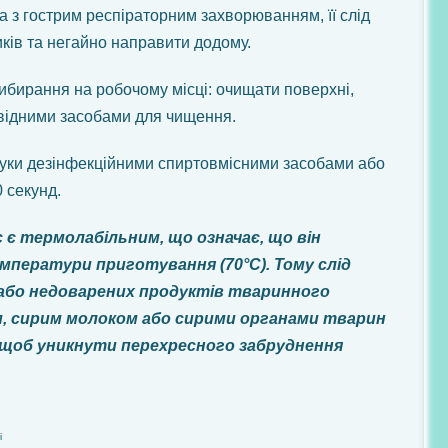
 з гострим респіраторним захворюванням, її слід
иків та негайно направити додому.
ибирання на робочому місці: очищати поверхні,
повідними засобами для чищення.
уки дезінфекційними спиртовмісними засобами або
 секунд.
 є термолабільним, що означає, що він
мператури приготування (70°С). Тому слід
або недоварених продуктів тваринного
м, сирим молоком або сирими органами тварин
 щоб уникнути перехресного забруднення
і