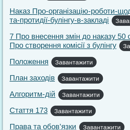
Наказ Про-організацію-роботи-щод
та-протидії-булінгу-в-закладі
Зава
7 Про внесення змін до наказу 50 о
Про створення комісії з булінгу
За
Положення
Завантажити
План заходів
Завантажити
Алгоритм-дій
Завантажити
Стаття 173
Завантажити
Права та обов’язки
Завантажити