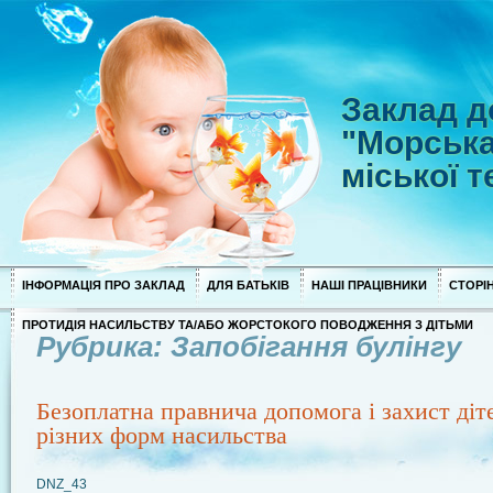
Заклад д
"Морська
міської 
ІНФОРМАЦІЯ ПРО ЗАКЛАД
ДЛЯ БАТЬКІВ
НАШІ ПРАЦІВНИКИ
СТОРІН
ПРОТИДІЯ НАСИЛЬСТВУ ТА/АБО ЖОРСТОКОГО ПОВОДЖЕННЯ З ДІТЬМИ
Рубрика: Запобігання булінгу
Безоплатна правнича допомога і захист діте
різних форм насильства
DNZ_43