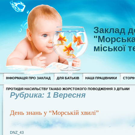
Заклад д
"Морська
міської 
ІНФОРМАЦІЯ ПРО ЗАКЛАД
ДЛЯ БАТЬКІВ
НАШІ ПРАЦІВНИКИ
СТОРІН
ПРОТИДІЯ НАСИЛЬСТВУ ТА/АБО ЖОРСТОКОГО ПОВОДЖЕННЯ З ДІТЬМИ
Рубрика: 1 Вересня
День знань у “Морській хвилі”
DNZ_43