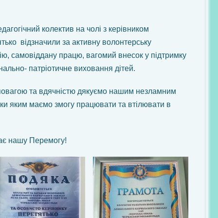
дагогічний колектив на чолі з керівником
тько відзначили за активну волонтерську
цію, самовіддану працю, вагомий внесок у підтримку
нально- патріотичне виховання дітей.
ю повагою та вдячністю дякуємо нашим незламним
ки яким маємо змогу працювати та втілювати в
жає нашу Перемогу!