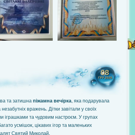
08
ГРУ 2025
ава та затишна
піжамна вечірка
, яка подарувала
 незабутніх вражень. Дітки завітали у своїх
ми іграшками та чудовим настроєм. У групах
агато усмішок, цікавих ігор та маленьких
 малят Святий Миколай.