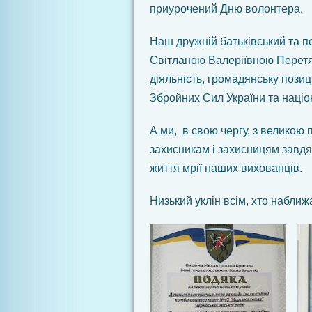
приурочений Дню волонтера.
Наш дружній батьківський та пе
Світланою Валеріївною Перетя
діяльність, громадянську пози
Збройних Сил України та націо
А ми, в свою чергу, з велико
захисникам і захисницям завдя
життя мрії наших вихованців.
Низький уклін всім, хто набли