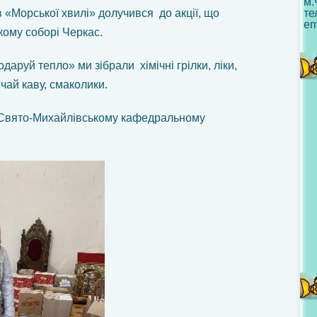
м.
в «Морської хвилі» долучився до акції, що
те
em
кому соборі Черкас.
подаруй тепло» ми зібрали хімічні грілки, ліки,
 чай каву, смаколики.
у Свято‐Михайлівському кафедральному