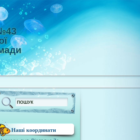
 №43
ої
омади
Наші координати