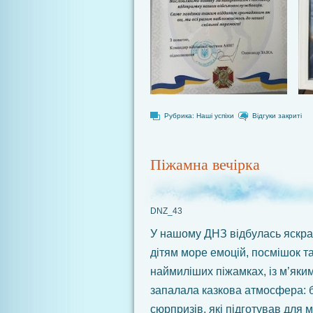
Рубрика:
Наші успіхи
Відгуки закриті
Піжамна вечірка
DNZ_43
У нашому ДНЗ відбулась яскр
дітям море емоцій, посмішок та
наймиліших піжамках, із м’яки
запалала казкова атмосфера: б
сюрпризів, які підготував для