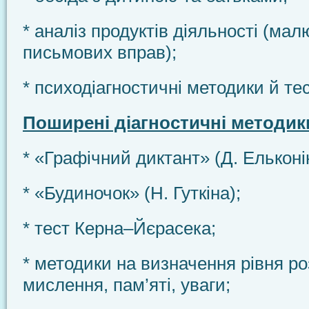
* аналіз продуктів діяльності (малю
письмових вправ);
* психодіагностичні методики й те
Поширені діагностичні методик
* «Графічний диктант» (Д. Ельконі
* «Будиночок» (Н. Гуткіна);
* тест Керна–Йєрасека;
* методики на визначення рівня ро
мислення, пам’яті, уваги;