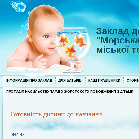
Заклад д
"Морська
міської 
ІНФОРМАЦІЯ ПРО ЗАКЛАД
ДЛЯ БАТЬКІВ
НАШІ ПРАЦІВНИКИ
СТОРІН
ПРОТИДІЯ НАСИЛЬСТВУ ТА/АБО ЖОРСТОКОГО ПОВОДЖЕННЯ З ДІТЬМИ
Готовність дитини до навчання
DNZ_43